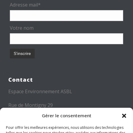
Adresse mail*
Votre nom
Contact
Espace Environnement ASBL
Rue de Montigny 29
6000 CHARLEROI
Gérer le consentement
Tél: +32 71 300 300
Pour offrir les meilleures expériences, nous utilisons des technologies
telles que les cookies pour stocker et/ou accéder aux informations des