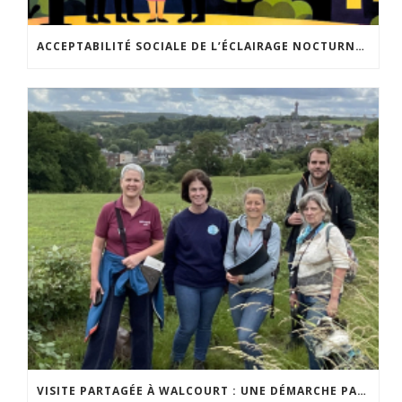
ACCEPTABILITÉ SOCIALE DE L’ÉCLAIRAGE NOCTURNE : LE REPLAY EST DISPONIBLE
VISITE PARTAGÉE À WALCOURT : UNE DÉMARCHE PARTICIPATIVE ANIMÉE PAR ESPACE ENVIRONNEMENT