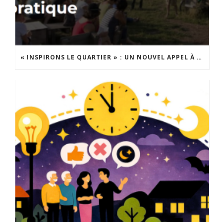
« INSPIRONS LE QUARTIER » : UN NOUVEL APPEL À PROJETS EST LANCÉ !