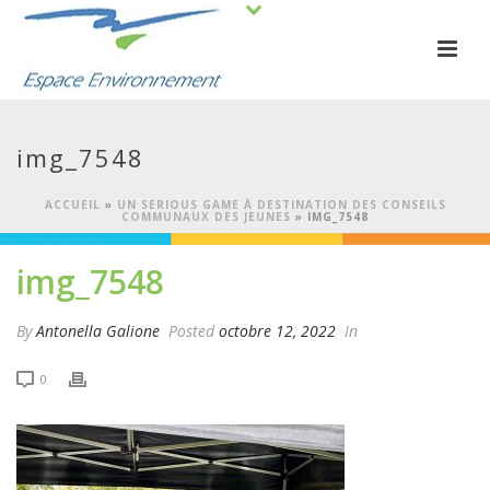
img_7548
ACCUEIL
»
UN SERIOUS GAME À DESTINATION DES CONSEILS
COMMUNAUX DES JEUNES
»
IMG_7548
img_7548
By
Antonella Galione
Posted
octobre 12, 2022
In
0