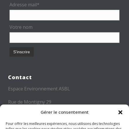
Adresse mail*
Votre nom
Contact
Espace Environnement ASBL
Rue de Montigny 29
6000 CHARLEROI
Gérer le consentement
Tél: +32 71 300 300
Pour offrir les meilleures expériences, nous utilisons des technologies
telles que les cookies pour stocker et/ou accéder aux informations des