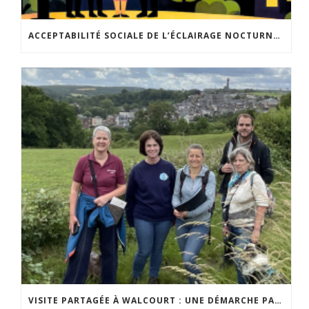
ACCEPTABILITÉ SOCIALE DE L’ÉCLAIRAGE NOCTURNE : LE REPLAY EST DISPONIBLE
VISITE PARTAGÉE À WALCOURT : UNE DÉMARCHE PARTICIPATIVE ANIMÉE PAR ESPACE ENVIRONNEMENT