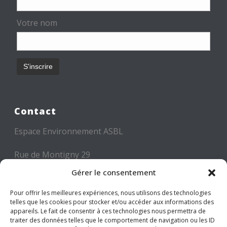
Votre nom
Contact
Espace Environnement ASBL
Rue de Montigny 29
6000 CHARLEROI
Gérer le consentement
Tél: +32 71 300 300
Pour offrir les meilleures expériences, nous utilisons des technologies
telles que les cookies pour stocker et/ou accéder aux informations des
Mail: info@espace-environnement.be
appareils. Le fait de consentir à ces technologies nous permettra de
traiter des données telles que le comportement de navigation ou les ID