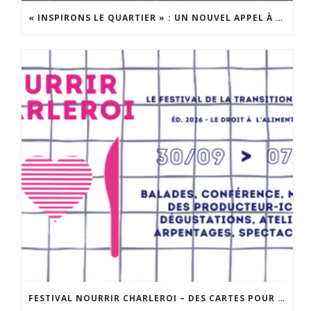
« INSPIRONS LE QUARTIER » : UN NOUVEL APPEL À PROJETS EST LANCÉ !
FESTIVAL NOURRIR CHARLEROI – DES CARTES POUR « DIRE LA FAIM » : UNE BALADE SENSIBLE DANS LA VILLE