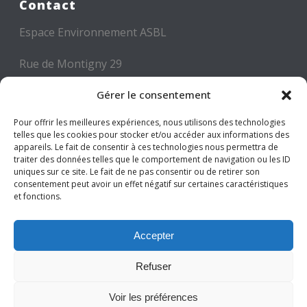
Contact
Espace Environnement ASBL
Rue de Montigny 29
6000 CHARLEROI
Gérer le consentement
Tél: +32 71 300 300
Pour offrir les meilleures expériences, nous utilisons des technologies
Mail: info@espace-environnement.be
telles que les cookies pour stocker et/ou accéder aux informations des
appareils. Le fait de consentir à ces technologies nous permettra de
traiter des données telles que le comportement de navigation ou les ID
TVA BE 0416.116.340
uniques sur ce site. Le fait de ne pas consentir ou de retirer son
consentement peut avoir un effet négatif sur certaines caractéristiques
et fonctions.
Suivez-nous
Accepter
Refuser
Voir les préférences