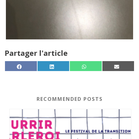
Partager l'article
SHARE ON
SHARE ON
SHARE ON
SHARE 
FACEBOOK
LINKEDIN
WHATSAPP
EMAIL
RECOMMENDED POSTS