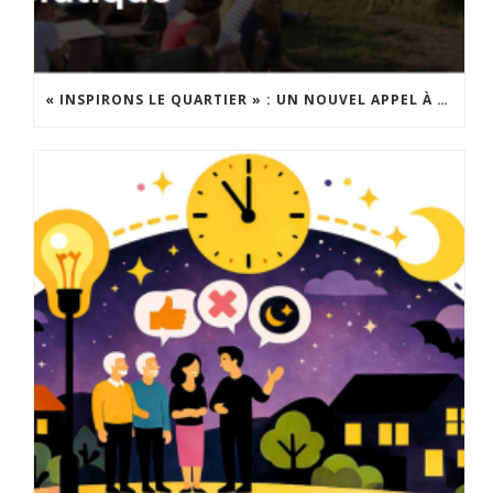
« INSPIRONS LE QUARTIER » : UN NOUVEL APPEL À PROJETS EST LANCÉ !