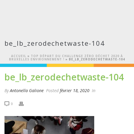
be_lb_zerodechetwaste-104
ACCUEIL
»
TOP DÉPART DU CHALLENGE ZÉRO DÉCHET 2020 À
BRUXELLES ENVIRONNEMENT !
»
BE_LB_ZERODECHETWASTE-104
be_lb_zerodechetwaste-104
By
Antonella Galione
Posted
février 18, 2020
In
0