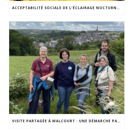
ACCEPTABILITÉ SOCIALE DE L’ÉCLAIRAGE NOCTURNE : LE REPLAY EST DISPONIBLE
VISITE PARTAGÉE À WALCOURT : UNE DÉMARCHE PARTICIPATIVE ANIMÉE PAR ESPACE ENVIRONNEMENT