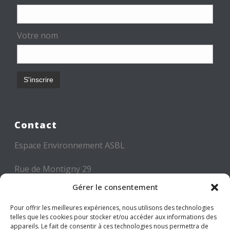
Votre nom
Contact
Espace Environnement ASBL
Rue de Montigny 29
6000 CHARLEROI
Gérer le consentement
Tél: +32 71 300 300
Pour offrir les meilleures expériences, nous utilisons des technologies
telles que les cookies pour stocker et/ou accéder aux informations des
Mail: info@espace-environnement.be
appareils. Le fait de consentir à ces technologies nous permettra de