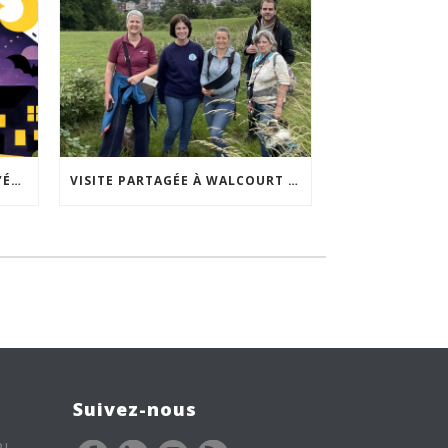
ACCEPTABILITÉ SOCIALE DE L’ÉCLAIRAGE NOCTURNE : LE REPLAY EST DISPONIBLE
VISITE PARTAGÉE À WALCOURT : UNE DÉMARCHE PARTICIPATIVE ANIMÉE PAR ESPACE ENVIRONNEMENT
Suivez-nous