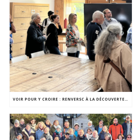
VOIR POUR Y CROIRE : RENVERSC À LA DÉCOUVERTE DE RÉALISATIONS INSPIRANTES