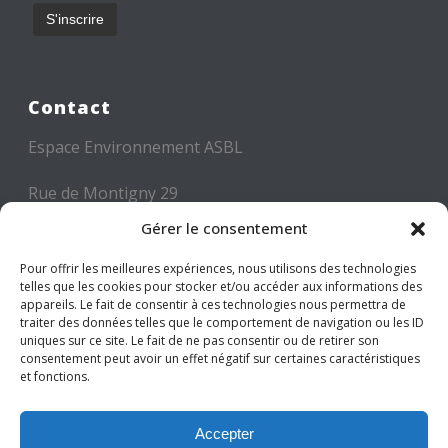
Contact
Espace Environnement ASBL
Rue de Montigny 29
6000 CHARLEROI
Gérer le consentement
Tél: +32 71 300 300
Pour offrir les meilleures expériences, nous utilisons des technologies
telles que les cookies pour stocker et/ou accéder aux informations des
Mail: info@espace-environnement.be
appareils. Le fait de consentir à ces technologies nous permettra de
traiter des données telles que le comportement de navigation ou les ID
TVA BE 0416.116.340
uniques sur ce site. Le fait de ne pas consentir ou de retirer son
consentement peut avoir un effet négatif sur certaines caractéristiques
et fonctions.
Suivez-nous
Accepter