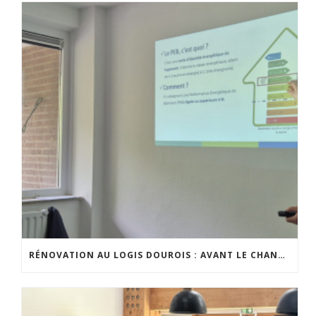
RÉNOVATION AU LOGIS DOUROIS : AVANT LE CHANTIER, LE DIALOGUE AVEC LES HABITANTS