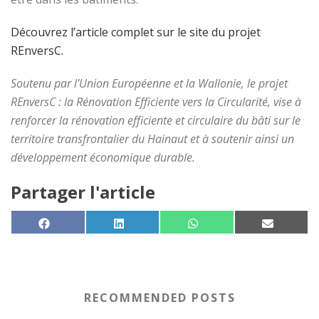
Découvrez l’article complet sur le site du projet
REnversC.
Soutenu par l’Union Européenne et la Wallonie, le projet
REnversC : la Rénovation Efficiente vers la Circularité, vise à
renforcer la rénovation efficiente et circulaire du bâti sur le
territoire transfrontalier du Hainaut et à soutenir ainsi un
développement économique durable.
Partager l'article
SHARE ON
SHARE ON
SHARE ON
SHARE 
FACEBOOK
LINKEDIN
WHATSAPP
EMAIL
RECOMMENDED POSTS