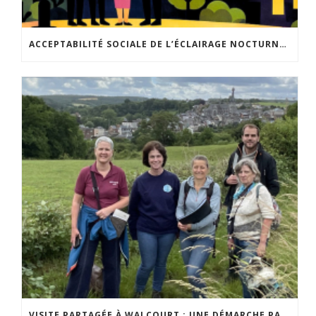
ACCEPTABILITÉ SOCIALE DE L’ÉCLAIRAGE NOCTURNE : LE REPLAY EST DISPONIBLE
VISITE PARTAGÉE À WALCOURT : UNE DÉMARCHE PARTICIPATIVE ANIMÉE PAR ESPACE ENVIRONNEMENT