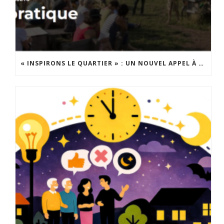
« INSPIRONS LE QUARTIER » : UN NOUVEL APPEL À PROJETS EST LANCÉ !