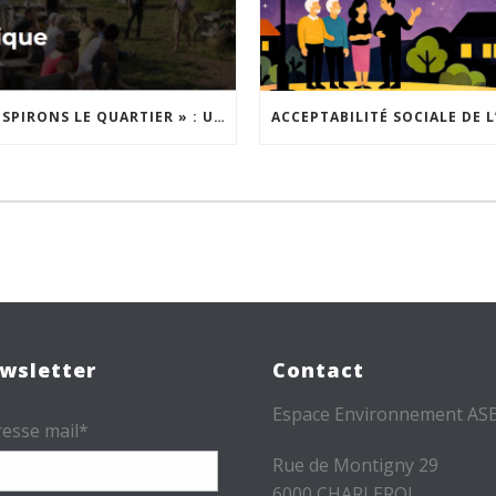
« INSPIRONS LE QUARTIER » : UN NOUVEL APPEL À PROJETS EST LANCÉ !
wsletter
Contact
Espace Environnement AS
esse mail*
Rue de Montigny 29
6000 CHARLEROI