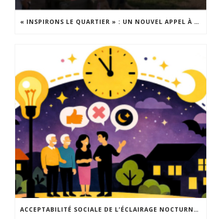
« INSPIRONS LE QUARTIER » : UN NOUVEL APPEL À PROJETS EST LANCÉ !
ACCEPTABILITÉ SOCIALE DE L’ÉCLAIRAGE NOCTURNE : LE REPLAY EST DISPONIBLE