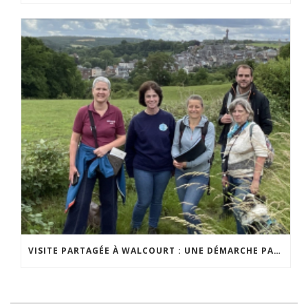
VISITE PARTAGÉE À WALCOURT : UNE DÉMARCHE PARTICIPATIVE ANIMÉE PAR ESPACE ENVIRONNEMENT