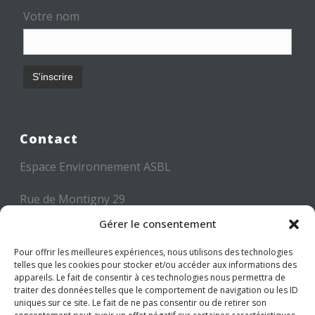
Votre nom
Contact
Espace Environnement ASBL
Rue de Montigny 29
6000 CHARLEROI
Gérer le consentement
Tél: +32 71 300 300
Pour offrir les meilleures expériences, nous utilisons des technologies
telles que les cookies pour stocker et/ou accéder aux informations des
Mail: info@espace-environnement.be
appareils. Le fait de consentir à ces technologies nous permettra de
traiter des données telles que le comportement de navigation ou les ID
TVA BE 0416.116.340
uniques sur ce site. Le fait de ne pas consentir ou de retirer son