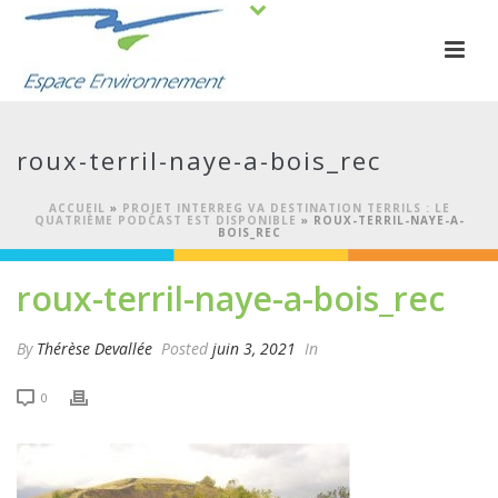
roux-terril-naye-a-bois_rec
ACCUEIL
»
PROJET INTERREG VA DESTINATION TERRILS : LE
QUATRIÈME PODCAST EST DISPONIBLE
»
ROUX-TERRIL-NAYE-A-
BOIS_REC
roux-terril-naye-a-bois_rec
By
Thérèse Devallée
Posted
juin 3, 2021
In
0