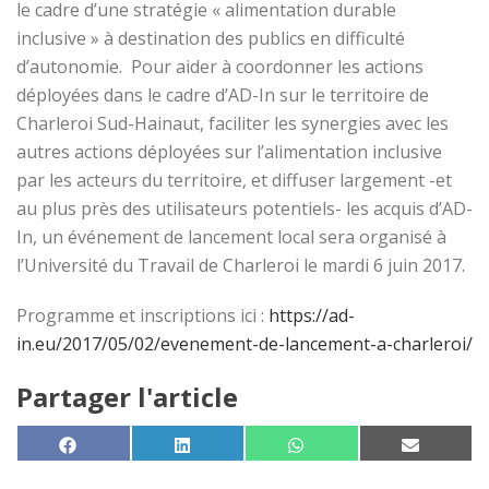
le cadre d’une stratégie « alimentation durable
inclusive » à destination des publics en difficulté
d’autonomie. Pour aider à coordonner les actions
déployées dans le cadre d’AD-In sur le territoire de
Charleroi Sud-Hainaut, faciliter les synergies avec les
autres actions déployées sur l’alimentation inclusive
par les acteurs du territoire, et diffuser largement -et
au plus près des utilisateurs potentiels- les acquis d’AD-
In, un événement de lancement local sera organisé à
l’Université du Travail de Charleroi le mardi 6 juin 2017.
Programme et inscriptions ici :
https://ad-
in.eu/2017/05/02/evenement-de-lancement-a-charleroi/
Partager l'article
SHARE ON
SHARE ON
SHARE ON
SHARE 
FACEBOOK
LINKEDIN
WHATSAPP
EMAIL