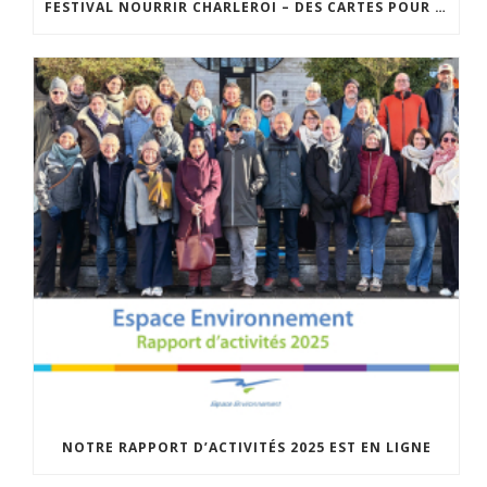
FESTIVAL NOURRIR CHARLEROI – DES CARTES POUR « DIRE LA FAIM » : UNE BALADE SENSIBLE DANS LA VILLE
NOTRE RAPPORT D’ACTIVITÉS 2025 EST EN LIGNE