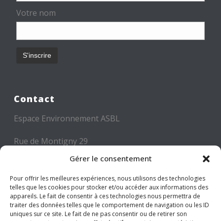
Votre nom
Contact
Espace Environnement ASBL
Rue de Montigny 29
6000 CHARLEROI
Gérer le consentement
Tél: +32 71 300 300
Pour offrir les meilleures expériences, nous utilisons des technologies
telles que les cookies pour stocker et/ou accéder aux informations des
Mail: info@espace-environnement.be
appareils. Le fait de consentir à ces technologies nous permettra de
traiter des données telles que le comportement de navigation ou les ID
TVA BE 0416.116.340
uniques sur ce site. Le fait de ne pas consentir ou de retirer son