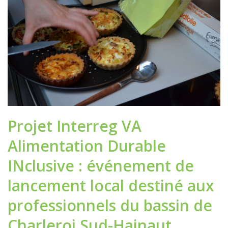
Projet Interreg VA
Alimentation Durable
INclusive : événement de
lancement local destiné aux
professionnels du bassin de
Charleroi Sud-Hainaut