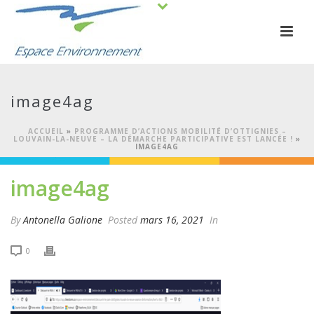
image4ag
ACCUEIL
»
PROGRAMME D’ACTIONS MOBILITÉ D’OTTIGNIES –
LOUVAIN-LA-NEUVE – LA DÉMARCHE PARTICIPATIVE EST LANCÉE !
»
IMAGE4AG
image4ag
By
Antonella Galione
Posted
mars 16, 2021
In
0