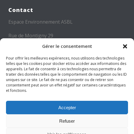
Contact
Espace Environnement ASBL
Rue de Montigny 29
6000 CHARLEROI
Gérer le consentement
Tél: +32 71 300 300
Pour offrir les meilleures expériences, nous utilisons des technologies
telles que les cookies pour stocker et/ou accéder aux informations des
Mail: info@espace-environnement.be
appareils. Le fait de consentir à ces technologies nous permettra de
traiter des données telles que le comportement de navigation ou les ID
TVA BE 0416.116.340
uniques sur ce site. Le fait de ne pas consentir ou de retirer son
consentement peut avoir un effet négatif sur certaines caractéristiques
et fonctions.
Suivez-nous
Accepter
Refuser