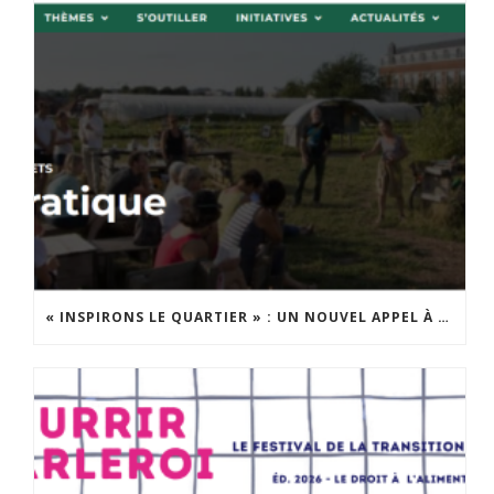
« INSPIRONS LE QUARTIER » : UN NOUVEL APPEL À PROJETS EST LANCÉ !