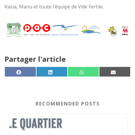
Kasia, Manu et toute l’équipe de Ville Fertile.
Partager l'article
SHARE ON
SHARE ON
SHARE ON
SHARE 
FACEBOOK
LINKEDIN
WHATSAPP
EMAIL
RECOMMENDED POSTS