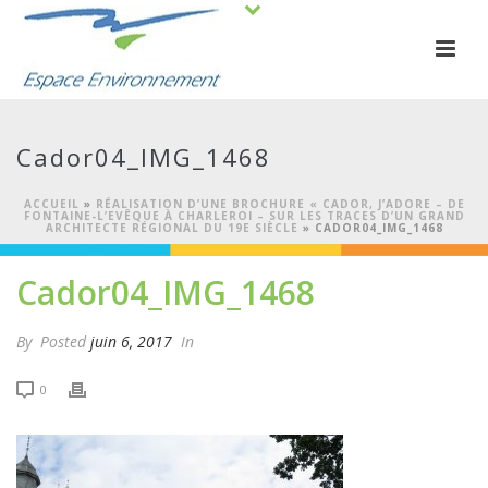
Cador04_IMG_1468
ACCUEIL
»
RÉALISATION D’UNE BROCHURE « CADOR, J’ADORE – DE
FONTAINE-L’EVÊQUE À CHARLEROI – SUR LES TRACES D’UN GRAND
ARCHITECTE RÉGIONAL DU 19E SIÈCLE
»
CADOR04_IMG_1468
Cador04_IMG_1468
By
Posted
juin 6, 2017
In
0