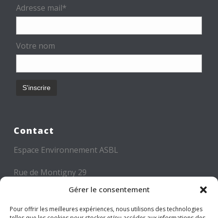
Adresse mail*
Votre nom
Contact
Espace Environnement ASBL
Rue de Montigny 29
6000 CHARLEROI
Gérer le consentement
Tél: +32 71 300 300
Pour offrir les meilleures expériences, nous utilisons des technologies
telles que les cookies pour stocker et/ou accéder aux informations des