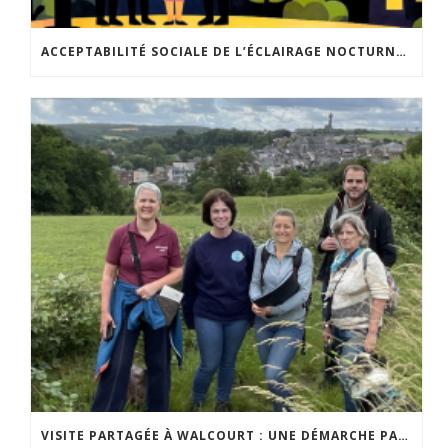
ACCEPTABILITÉ SOCIALE DE L’ÉCLAIRAGE NOCTURNE : LE REPLAY EST DISPONIBLE
VISITE PARTAGÉE À WALCOURT : UNE DÉMARCHE PARTICIPATIVE ANIMÉE PAR ESPACE ENVIRONNEMENT