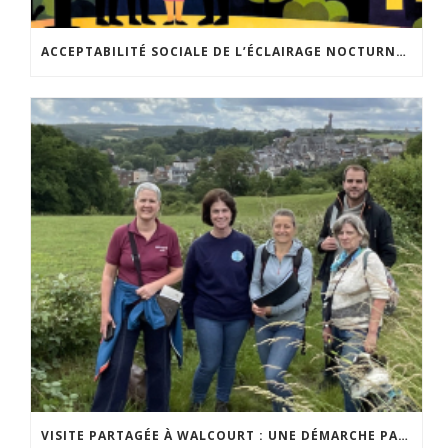
ACCEPTABILITÉ SOCIALE DE L’ÉCLAIRAGE NOCTURNE : LE REPLAY EST DISPONIBLE
VISITE PARTAGÉE À WALCOURT : UNE DÉMARCHE PARTICIPATIVE ANIMÉE PAR ESPACE ENVIRONNEMENT