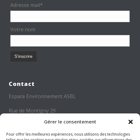
Adresse mail*
Votre nom
Contact
Espace Environnement ASBL
Rue de Montigny 29
6000 CHARLEROI
Gérer le consentement
Tél: +32 71 300 300
Pour offrir les meilleures expériences, nous utilisons des technologies
telles que les cookies pour stocker et/ou accéder aux informations des