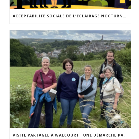
ACCEPTABILITÉ SOCIALE DE L’ÉCLAIRAGE NOCTURNE : LE REPLAY EST DISPONIBLE
VISITE PARTAGÉE À WALCOURT : UNE DÉMARCHE PARTICIPATIVE ANIMÉE PAR ESPACE ENVIRONNEMENT