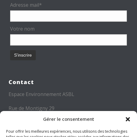
Adresse mail*
Votre nom
Contact
Espace Environnement ASBL
Rue de Montigny 29
6000 CHARLEROI
Gérer le consentement
Tél: +32 71 300 300
Pour offrir les meilleures expériences, nous utilisons des technologies
telles que les cookies pour stocker et/ou accéder aux informations des