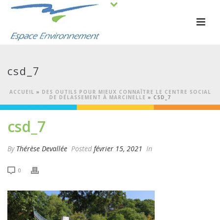
csd_7
ACCUEIL
»
DES OUTILS POUR MIEUX CONNAÎTRE LE CENTRE SOCIAL
DE DÉLASSEMENT À MARCINELLE
»
CSD_7
csd_7
By
Thérèse Devallée
Posted
février 15, 2021
In
0