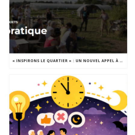
« INSPIRONS LE QUARTIER » : UN NOUVEL APPEL À PROJETS EST LANCÉ !