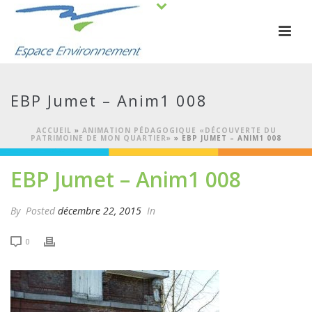
EBP Jumet – Anim1 008
ACCUEIL
»
ANIMATION PÉDAGOGIQUE «DÉCOUVERTE DU
PATRIMOINE DE MON QUARTIER»
»
EBP JUMET – ANIM1 008
EBP Jumet – Anim1 008
By
Posted
décembre 22, 2015
In
0