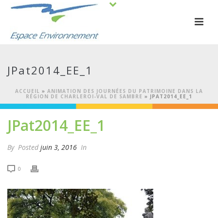
JPat2014_EE_1
ACCUEIL
»
ANIMATION DES JOURNÉES DU PATRIMOINE DANS LA
RÉGION DE CHARLEROI-VAL DE SAMBRE
»
JPAT2014_EE_1
JPat2014_EE_1
By
Posted
juin 3, 2016
In
0