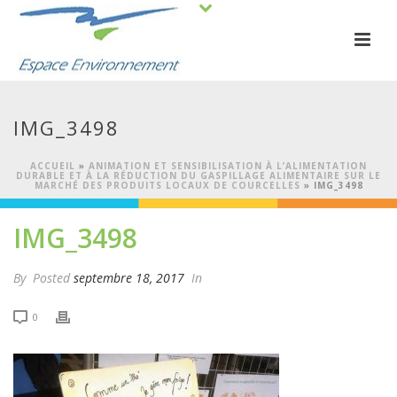
IMG_3498
ACCUEIL
»
ANIMATION ET SENSIBILISATION À L’ALIMENTATION
DURABLE ET À LA RÉDUCTION DU GASPILLAGE ALIMENTAIRE SUR LE
MARCHÉ DES PRODUITS LOCAUX DE COURCELLES
»
IMG_3498
IMG_3498
By
Posted
septembre 18, 2017
In
0