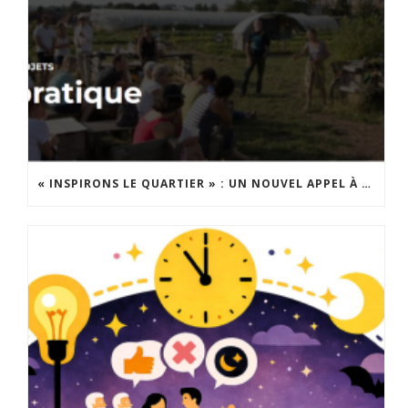
« INSPIRONS LE QUARTIER » : UN NOUVEL APPEL À PROJETS EST LANCÉ !