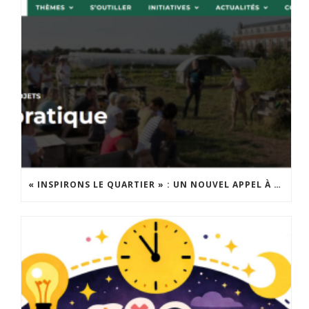
« INSPIRONS LE QUARTIER » : UN NOUVEL APPEL À PROJETS EST LANCÉ !