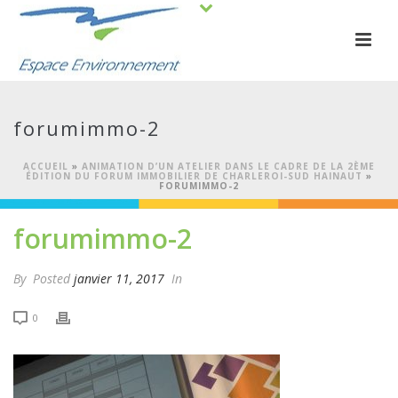
forumimmo-2
ACCUEIL
»
ANIMATION D’UN ATELIER DANS LE CADRE DE LA 2ÈME
ÉDITION DU FORUM IMMOBILIER DE CHARLEROI-SUD HAINAUT
»
FORUMIMMO-2
forumimmo-2
By
Posted
janvier 11, 2017
In
0