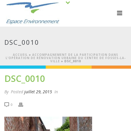
DSC_0010
ACCUEIL
»
ACCOMPAGNEMENT DE LA PARTICIPATION DANS
L’OPÉRATION DE RÉNOVATION URBAINE DU CENTRE DE FOSSES-LA-
VILLE
»
DSC_0010
DSC_0010
By
Posted
juillet 29, 2015
In
0