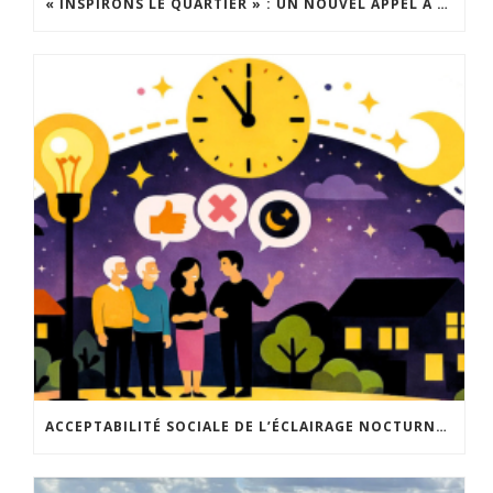
« INSPIRONS LE QUARTIER » : UN NOUVEL APPEL À PROJETS EST LANCÉ !
ACCEPTABILITÉ SOCIALE DE L’ÉCLAIRAGE NOCTURNE : LE REPLAY EST DISPONIBLE