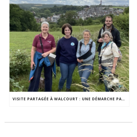
VISITE PARTAGÉE À WALCOURT : UNE DÉMARCHE PARTICIPATIVE ANIMÉE PAR ESPACE ENVIRONNEMENT