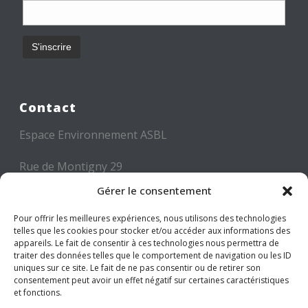
Contact
Espace Environnement ASBL
Rue de Montigny 29
6000 CHARLEROI
Gérer le consentement
Tél: +32 71 300 300
Pour offrir les meilleures expériences, nous utilisons des technologies
telles que les cookies pour stocker et/ou accéder aux informations des
Mail: info@espace-environnement.be
appareils. Le fait de consentir à ces technologies nous permettra de
traiter des données telles que le comportement de navigation ou les ID
TVA BE 0416.116.340
uniques sur ce site. Le fait de ne pas consentir ou de retirer son
consentement peut avoir un effet négatif sur certaines caractéristiques
et fonctions.