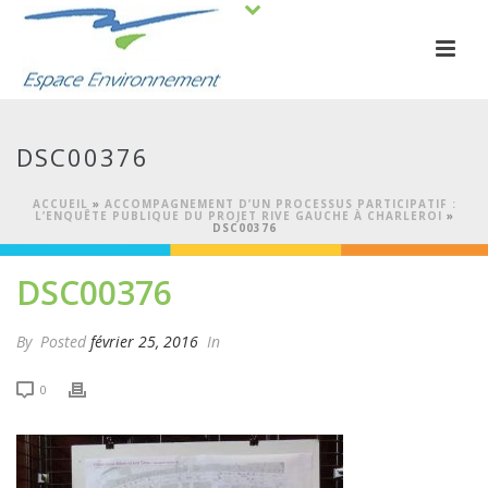
DSC00376
ACCUEIL
»
ACCOMPAGNEMENT D’UN PROCESSUS PARTICIPATIF :
L’ENQUÊTE PUBLIQUE DU PROJET RIVE GAUCHE À CHARLEROI
»
DSC00376
DSC00376
By
Posted
février 25, 2016
In
0