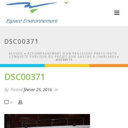
DSC00371
ACCUEIL
»
ACCOMPAGNEMENT D’UN PROCESSUS PARTICIPATIF :
L’ENQUÊTE PUBLIQUE DU PROJET RIVE GAUCHE À CHARLEROI
»
DSC00371
DSC00371
By
Posted
février 25, 2016
In
0