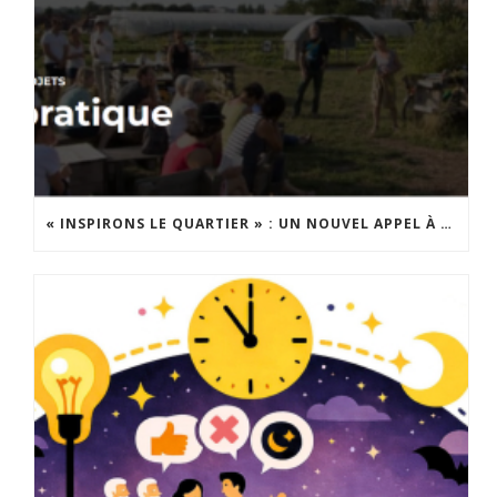
« INSPIRONS LE QUARTIER » : UN NOUVEL APPEL À PROJETS EST LANCÉ !