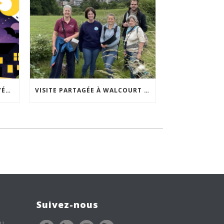
ACCEPTABILITÉ SOCIALE DE L’ÉCLAIRAGE NOCTURNE : LE REPLAY EST DISPONIBLE
VISITE PARTAGÉE À WALCOURT : UNE DÉMARCHE PARTICIPATIVE ANIMÉE PAR ESPACE ENVIRONNEMENT
Suivez-nous