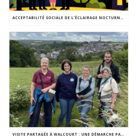
ACCEPTABILITÉ SOCIALE DE L’ÉCLAIRAGE NOCTURNE : LE REPLAY EST DISPONIBLE
VISITE PARTAGÉE À WALCOURT : UNE DÉMARCHE PARTICIPATIVE ANIMÉE PAR ESPACE ENVIRONNEMENT