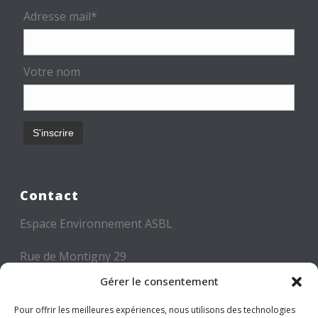
Adresse mail*
Votre nom
Contact
Espace Environnement ASBL
Rue de Montigny 29
6000 CHARLEROI
Gérer le consentement
Tél: +32 71 300 300
Pour offrir les meilleures expériences, nous utilisons des technologies