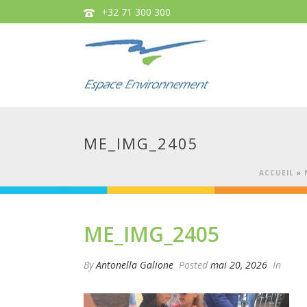
+32 71 300 300
ME_IMG_2405
ACCUEIL
»
ME_IMG_2405
By
Antonella Galione
Posted
mai 20, 2026
In