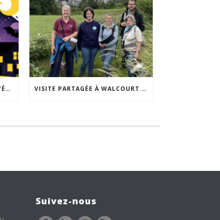
ACCEPTABILITÉ SOCIALE DE L’ÉCLAIRAGE NOCTURNE : LE REPLAY EST DISPONIBLE
VISITE PARTAGÉE À WALCOURT : UNE DÉMARCHE PARTICIPATIVE ANIMÉE PAR ESPACE ENVIRONNEMENT
Suivez-nous