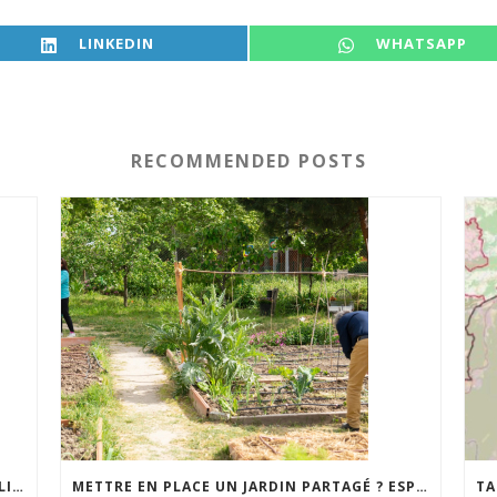
SHARE ON
SHARE ON
LINKEDIN
WHATSAPP
RECOMMENDED POSTS
NOTRE RAPPORT D’ACTIVITÉS 2025 EST EN LIGNE
METTRE EN PLACE UN JARDIN PARTAGÉ ? ESPACE ENVIRONNEMENT VOUS ACCOMPAGNE