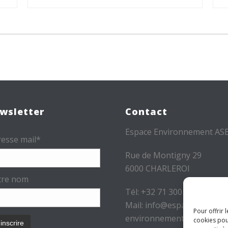
wsletter
Contact
Espace Environnement AS
esse mail*
Rue de Montigny 29
6000 CHARLEROI
tre nom
Tél: +32 71 300 300
Mail: info@espace-
Pour offrir 
environnement.be
cookies pou