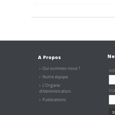
Ne
A Propos
Qui sommes-nous ?
Adr
Notre équipe
L’Organe
Vo
d’Administration
Publications