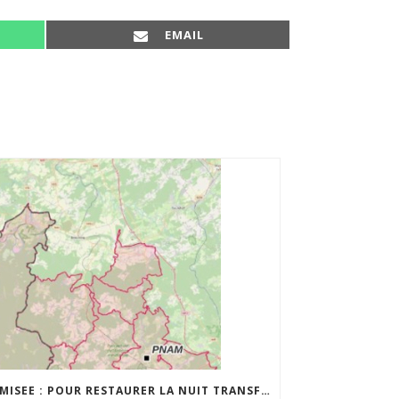
SHARE ON
EMAIL
TAMISEE : POUR RESTAURER LA NUIT TRANSFRONTALIÈRE