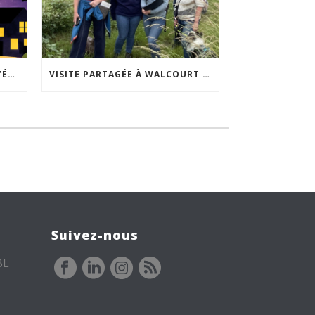
ACCEPTABILITÉ SOCIALE DE L’ÉCLAIRAGE NOCTURNE : LE REPLAY EST DISPONIBLE
VISITE PARTAGÉE À WALCOURT : UNE DÉMARCHE PARTICIPATIVE ANIMÉE PAR ESPACE ENVIRONNEMENT
Suivez-nous
BL