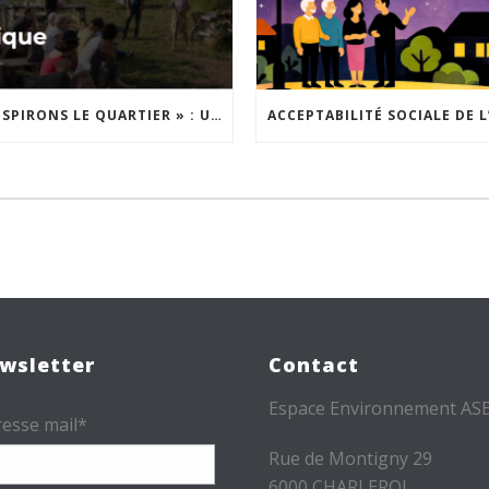
« INSPIRONS LE QUARTIER » : UN NOUVEL APPEL À PROJETS EST LANCÉ !
wsletter
Contact
Espace Environnement AS
esse mail*
Rue de Montigny 29
6000 CHARLEROI