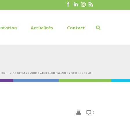
ntation
Actualités
Contact
OUR…
»
530C3A2F-98DE-4F87-BBDA-9D57DEB58FEF-0
0