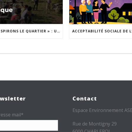
« INSPIRONS LE QUARTIER » : UN NOUVEL APPEL À PROJETS EST LANCÉ !
wsletter
Contact
Espace Environnement AS
esse mail*
Rue de Montigny 29
6000 CHARLEROI