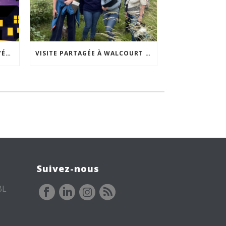
ACCEPTABILITÉ SOCIALE DE L’ÉCLAIRAGE NOCTURNE : LE REPLAY EST DISPONIBLE
VISITE PARTAGÉE À WALCOURT : UNE DÉMARCHE PARTICIPATIVE ANIMÉE PAR ESPACE ENVIRONNEMENT
Suivez-nous
BL