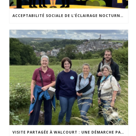
ACCEPTABILITÉ SOCIALE DE L’ÉCLAIRAGE NOCTURNE : LE REPLAY EST DISPONIBLE
VISITE PARTAGÉE À WALCOURT : UNE DÉMARCHE PARTICIPATIVE ANIMÉE PAR ESPACE ENVIRONNEMENT