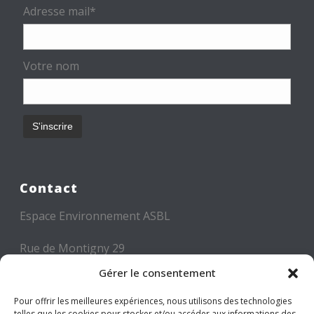
Adresse mail*
Votre nom
Contact
Espace Environnement ASBL
Rue de Montigny 29
6000 CHARLEROI
Gérer le consentement
Tél: +32 71 300 300
Pour offrir les meilleures expériences, nous utilisons des technologies
telles que les cookies pour stocker et/ou accéder aux informations des