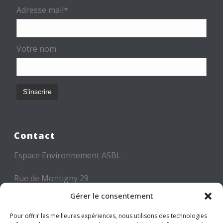
Adresse mail*
Votre nom
Contact
Espace Environnement ASBL
Rue de Montigny 29
6000 CHARLEROI
Gérer le consentement
Tél: +32 71 300 300
Pour offrir les meilleures expériences, nous utilisons des technologies