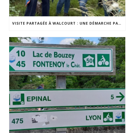
VISITE PARTAGÉE À WALCOURT : UNE DÉMARCHE PARTICIPATIVE ANIMÉE PAR ESPACE ENVIRONNEMENT