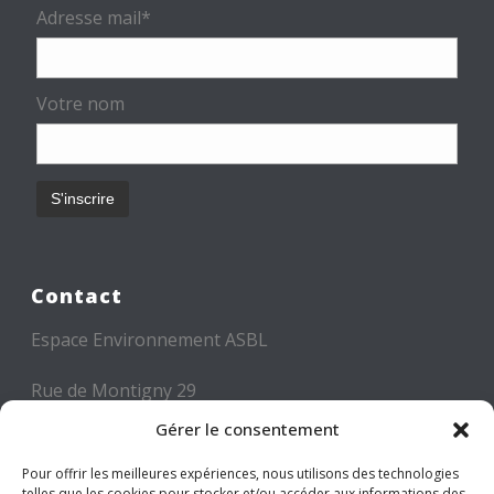
Adresse mail*
Votre nom
Contact
Espace Environnement ASBL
Rue de Montigny 29
6000 CHARLEROI
Gérer le consentement
Tél: +32 71 300 300
Pour offrir les meilleures expériences, nous utilisons des technologies
telles que les cookies pour stocker et/ou accéder aux informations des