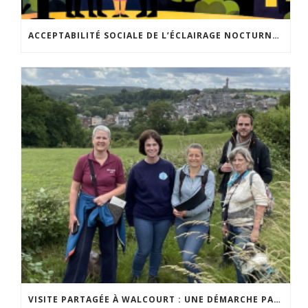
ACCEPTABILITÉ SOCIALE DE L’ÉCLAIRAGE NOCTURNE : LE REPLAY EST DISPONIBLE
VISITE PARTAGÉE À WALCOURT : UNE DÉMARCHE PARTICIPATIVE ANIMÉE PAR ESPACE ENVIRONNEMENT