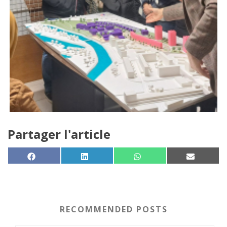
Partager l'article
SHARE ON
SHARE ON
SHARE ON
SHARE 
FACEBOOK
LINKEDIN
WHATSAPP
EMAIL
RECOMMENDED POSTS