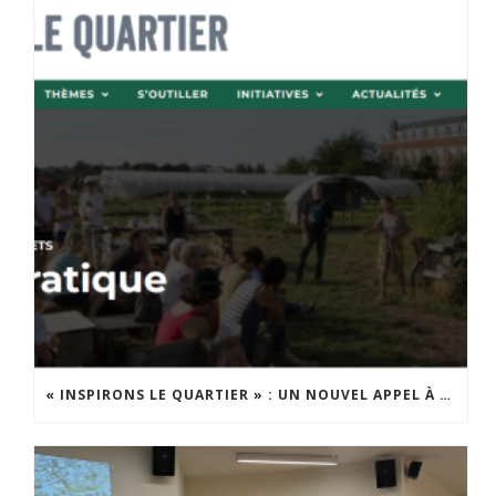
« INSPIRONS LE QUARTIER » : UN NOUVEL APPEL À PROJETS EST LANCÉ !