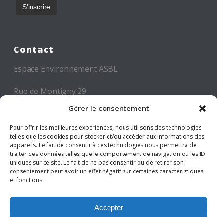
Contact
Espace Environnement ASBL
Rue de Montigny 29
6000 CHARLEROI
Gérer le consentement
Tél: +32 71 300 300
Pour offrir les meilleures expériences, nous utilisons des technologies
telles que les cookies pour stocker et/ou accéder aux informations des
Mail: info@espace-environnement.be
appareils. Le fait de consentir à ces technologies nous permettra de
traiter des données telles que le comportement de navigation ou les ID
TVA BE 0416.116.340
uniques sur ce site. Le fait de ne pas consentir ou de retirer son
consentement peut avoir un effet négatif sur certaines caractéristiques
et fonctions.
Suivez-nous
Accepter