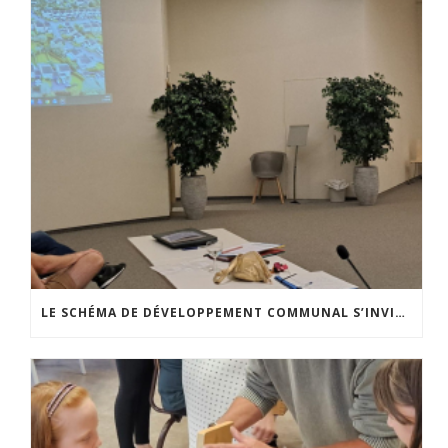
LE SCHÉMA DE DÉVELOPPEMENT COMMUNAL S’INVITE DANS LES CCATM DU HAINAUT