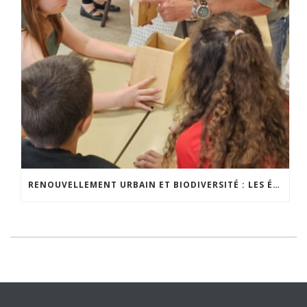
RENOUVELLEMENT URBAIN ET BIODIVERSITÉ : LES ÉLÈVES S’IMPLIQUENT CONCRÈTEMENT