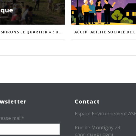
« INSPIRONS LE QUARTIER » : UN NOUVEL APPEL À PROJETS EST LANCÉ !
wsletter
Contact
Espace Environnement AS
esse mail*
Rue de Montigny 29
6000 CHARLEROI