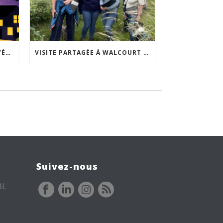
ACCEPTABILITÉ SOCIALE DE L’ÉCLAIRAGE NOCTURNE : LE REPLAY EST DISPONIBLE
VISITE PARTAGÉE À WALCOURT : UNE DÉMARCHE PARTICIPATIVE ANIMÉE PAR ESPACE ENVIRONNEMENT
Suivez-nous
BL