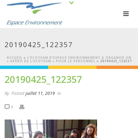
20190425_122357
ACCUEIL
»
L’ECOTEAM D’ESPACE ENVIRONNEMENT A ORGANISÉ UN
« APÉRO DE L’ECOTEAM » POUR LE PERSONNEL
»
20190425_122357
20190425_122357
By
Posted
juillet 11, 2019
In
0