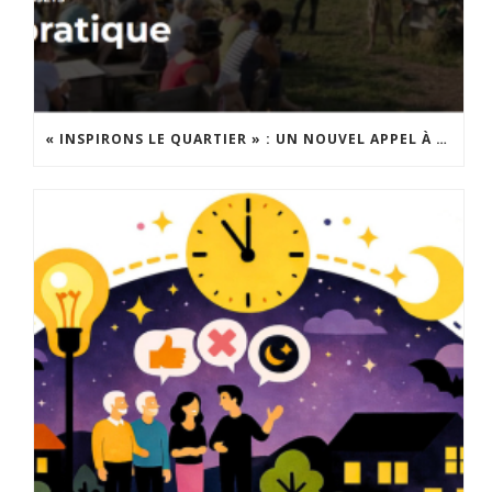
« INSPIRONS LE QUARTIER » : UN NOUVEL APPEL À PROJETS EST LANCÉ !