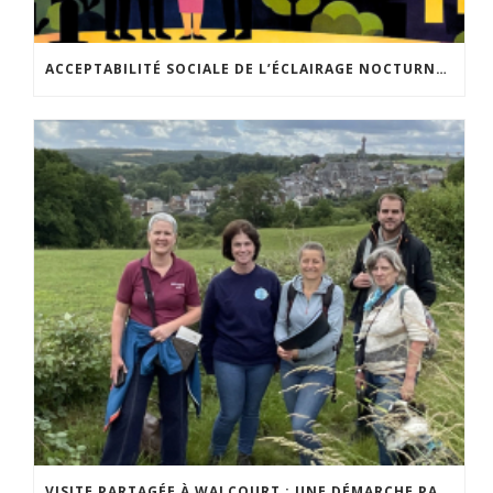
ACCEPTABILITÉ SOCIALE DE L’ÉCLAIRAGE NOCTURNE : LE REPLAY EST DISPONIBLE
VISITE PARTAGÉE À WALCOURT : UNE DÉMARCHE PARTICIPATIVE ANIMÉE PAR ESPACE ENVIRONNEMENT