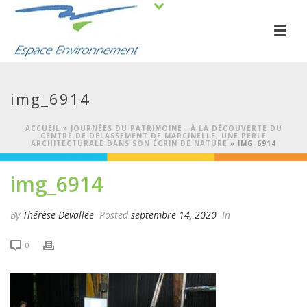
img_6914
ACCUEIL
»
JOURNÉES DU PATRIMOINE : À LA DÉCOUVERTE DU
CENTRE DE DÉLASSEMENT DE MARCINELLE, UNE PERLE
ARCHITECTURALE DANS SON ÉCRIN DE NATURE
»
IMG_6914
img_6914
By
Thérèse Devallée
Posted
septembre 14, 2020
In
0