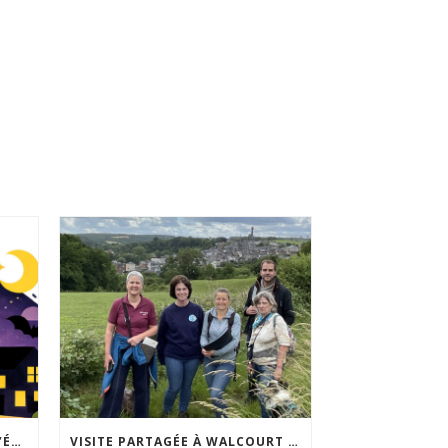
ACCEPTABILITÉ SOCIALE DE L’ÉCLAIRAGE NOCTURNE : LE REPLAY EST DISPONIBLE
VISITE PARTAGÉE À WALCOURT : UNE DÉMARCHE PARTICIPATIVE ANIMÉE PAR ESPACE ENVIRONNEMENT