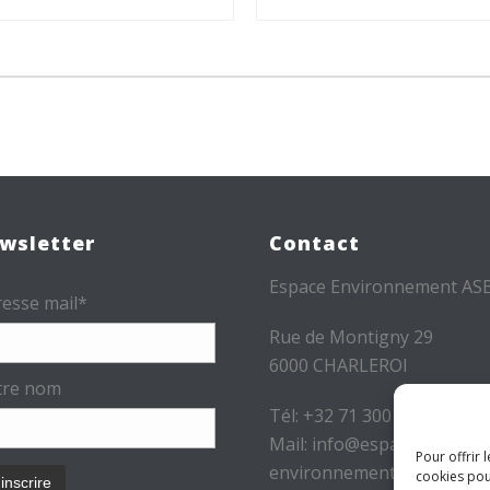
wsletter
Contact
Espace Environnement AS
esse mail*
Rue de Montigny 29
6000 CHARLEROI
tre nom
Tél: +32 71 300 300
Mail: info@espace-
Pour offrir 
environnement.be
cookies pou