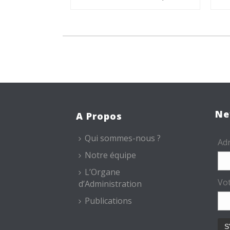
Ne
A Propos
Qui sommes-nous ?
Adr
Notre équipe
L’Organe
Vo
d’Administration
Publications