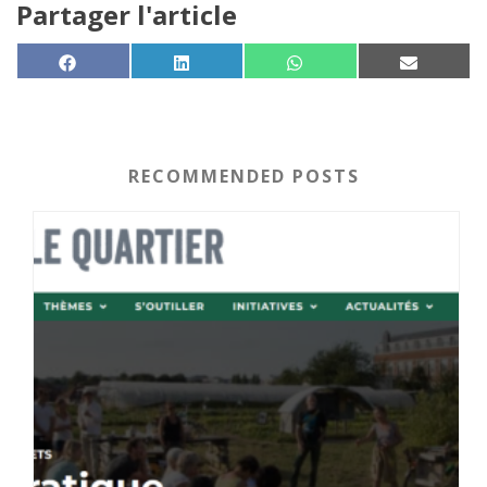
Partager l'article
SHARE ON
SHARE ON
SHARE ON
SHARE 
FACEBOOK
LINKEDIN
WHATSAPP
EMAIL
RECOMMENDED POSTS