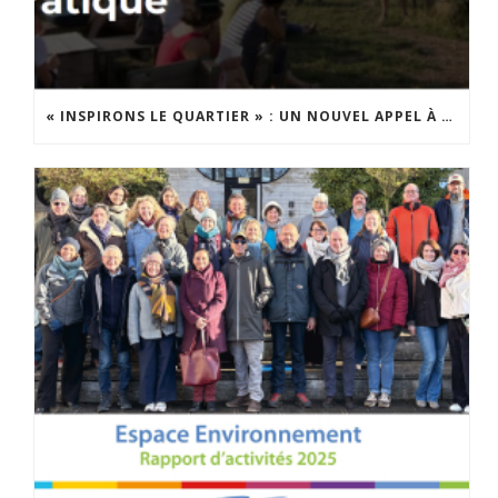
« INSPIRONS LE QUARTIER » : UN NOUVEL APPEL À PROJETS EST LANCÉ !