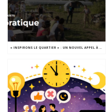
« INSPIRONS LE QUARTIER » : UN NOUVEL APPEL À PROJETS EST LANCÉ !