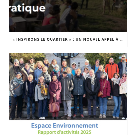
« INSPIRONS LE QUARTIER » : UN NOUVEL APPEL À PROJETS EST LANCÉ !