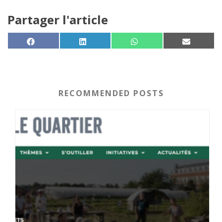
Partager l'article
SHARE ON
SHARE ON
SHARE ON
SHARE 
FACEBOOK
LINKEDIN
WHATSAPP
EMAIL
RECOMMENDED POSTS