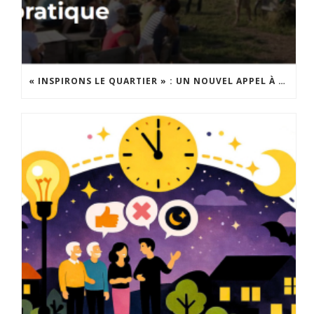
« INSPIRONS LE QUARTIER » : UN NOUVEL APPEL À PROJETS EST LANCÉ !