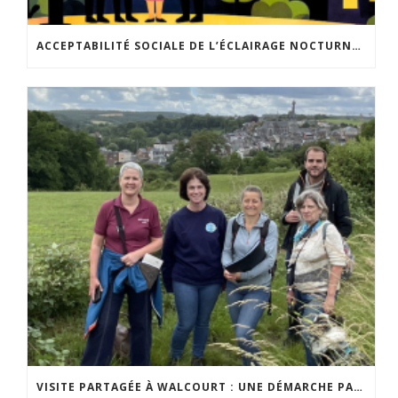
ACCEPTABILITÉ SOCIALE DE L’ÉCLAIRAGE NOCTURNE : LE REPLAY EST DISPONIBLE
VISITE PARTAGÉE À WALCOURT : UNE DÉMARCHE PARTICIPATIVE ANIMÉE PAR ESPACE ENVIRONNEMENT