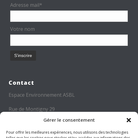
Adresse mail*
Votre nom
Contact
Espace Environnement ASBL
Rue de Montigny 29
6000 CHARLEROI
Gérer le consentement
Tél: +32 71 300 300
Pour offrir les meilleures expériences, nous utilisons des technologies
telles que les cookies pour stocker et/ou accéder aux informations des