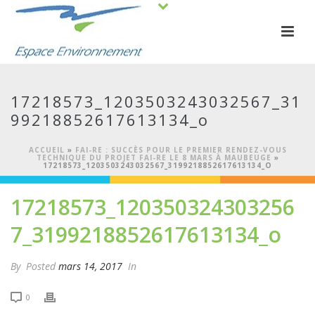
17218573_1203503243032567_31
99218852617613134_o
ACCUEIL
»
FAI-RE : SUCCÈS POUR LE PREMIER RENDEZ-VOUS
TECHNIQUE DU PROJET FAI-RE LE 8 MARS À MAUBEUGE
»
17218573_1203503243032567_3199218852617613134_O
17218573_120350324303256
7_3199218852617613134_o
By
Posted
mars 14, 2017
In
0