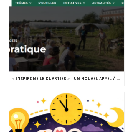
« INSPIRONS LE QUARTIER » : UN NOUVEL APPEL À PROJETS EST LANCÉ !