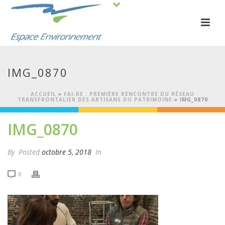
IMG_0870
ACCUEIL
»
FAI-RE : PREMIÈRE RENCONTRE DU RÉSEAU
TRANSFRONTALIER DES ARTISANS DU PATRIMOINE
»
IMG_0870
IMG_0870
By
Posted
octobre 5, 2018
In
0