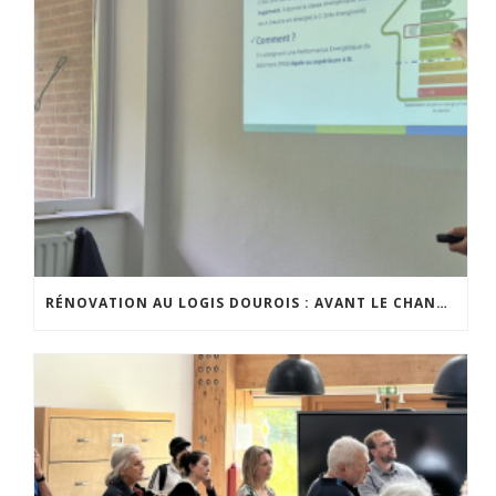
RÉNOVATION AU LOGIS DOUROIS : AVANT LE CHANTIER, LE DIALOGUE AVEC LES HABITANTS