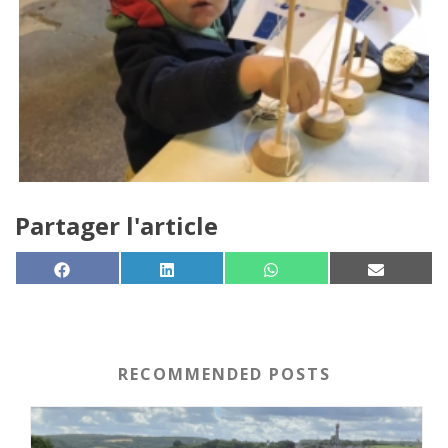
Partager l'article
SHARE ON
SHARE ON
SHARE ON
SHARE 
FACEBOOK
LINKEDIN
WHATSAPP
EMAIL
RECOMMENDED POSTS