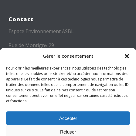
Contact
Espace Environnement ASBL
Rue de Montigny 29
6000 CHARLEROI
Gérer le consentement
Tél: +32 71 300 300
Pour offrir les meilleures expériences, nous utilisons des technologies
telles que les cookies pour stocker et/ou accéder aux informations des
Mail: info@espace-environnement.be
appareils. Le fait de consentir à ces technologies nous permettra de
traiter des données telles que le comportement de navigation ou les ID
TVA BE 0416.116.340
uniques sur ce site. Le fait de ne pas consentir ou de retirer son
consentement peut avoir un effet négatif sur certaines caractéristiques
et fonctions.
Suivez-nous
Accepter
Refuser