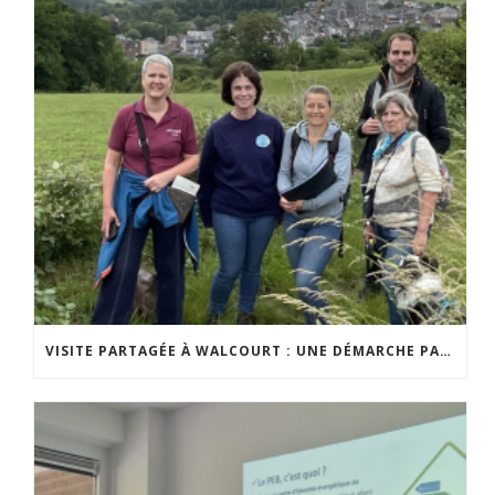
VISITE PARTAGÉE À WALCOURT : UNE DÉMARCHE PARTICIPATIVE ANIMÉE PAR ESPACE ENVIRONNEMENT