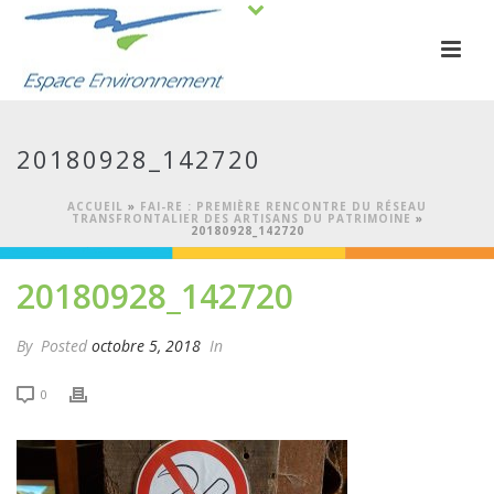
20180928_142720
ACCUEIL
»
FAI-RE : PREMIÈRE RENCONTRE DU RÉSEAU
TRANSFRONTALIER DES ARTISANS DU PATRIMOINE
»
20180928_142720
20180928_142720
By
Posted
octobre 5, 2018
In
0